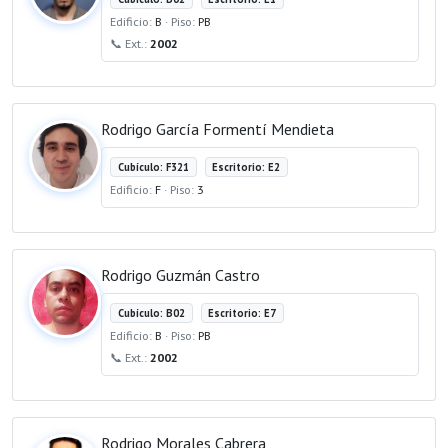
Edificio:
B
· Piso:
PB
📞 Ext.:
2002
Rodrigo García Formentí Mendieta
Cubículo: F321
Escritorio: E2
Edificio:
F
· Piso:
3
Rodrigo Guzmán Castro
Cubículo: B02
Escritorio: E7
Edificio:
B
· Piso:
PB
📞 Ext.:
2002
Rodrigo Morales Cabrera