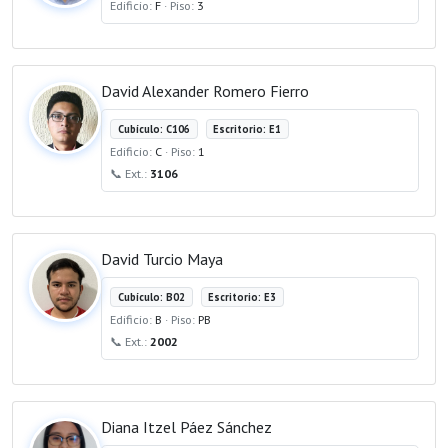
Edificio:
F
· Piso:
3
David Alexander Romero Fierro
Cubículo: C106
Escritorio: E1
Edificio:
C
· Piso:
1
📞 Ext.:
3106
David Turcio Maya
Cubículo: B02
Escritorio: E3
Edificio:
B
· Piso:
PB
📞 Ext.:
2002
Diana Itzel Páez Sánchez