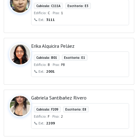
Cubículo: C111A
Escritorio: E3
Edificio:
C
· Piso:
1
📞 Ext.:
3111
Erika Alquicira Peláez
Cubículo: B01
Escritorio: E1
Edificio:
B
· Piso:
PB
📞 Ext.:
2001
Gabriela Santibañez Rivero
Cubículo: F209
Escritorio: E8
Edificio:
F
· Piso:
2
📞 Ext.:
2209