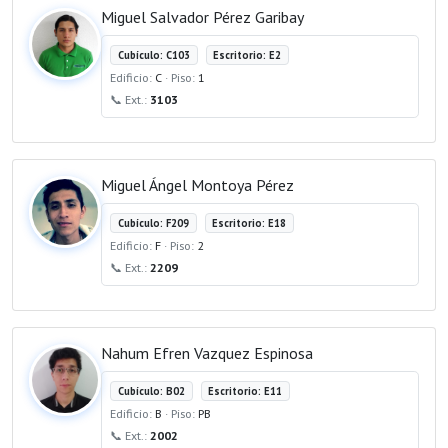
Miguel Salvador Pérez Garibay
Cubículo: C103
Escritorio: E2
Edificio:
C
· Piso:
1
📞 Ext.:
3103
Miguel Ángel Montoya Pérez
Cubículo: F209
Escritorio: E18
Edificio:
F
· Piso:
2
📞 Ext.:
2209
Nahum Efren Vazquez Espinosa
Cubículo: B02
Escritorio: E11
Edificio:
B
· Piso:
PB
📞 Ext.:
2002