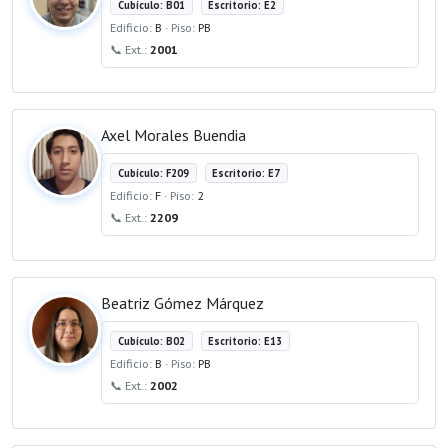
Cubículo: B01
Escritorio: E2
Edificio:
B
· Piso:
PB
📞 Ext.:
2001
Axel Morales Buendia
Cubículo: F209
Escritorio: E7
Edificio:
F
· Piso:
2
📞 Ext.:
2209
Beatriz Gómez Márquez
Cubículo: B02
Escritorio: E13
Edificio:
B
· Piso:
PB
📞 Ext.:
2002