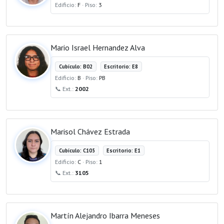
Edificio:
F
· Piso:
3
Mario Israel Hernandez Alva
Cubículo: B02
Escritorio: E8
Edificio:
B
· Piso:
PB
📞 Ext.:
2002
Marisol Chávez Estrada
Cubículo: C105
Escritorio: E1
Edificio:
C
· Piso:
1
📞 Ext.:
3105
Martín Alejandro Ibarra Meneses