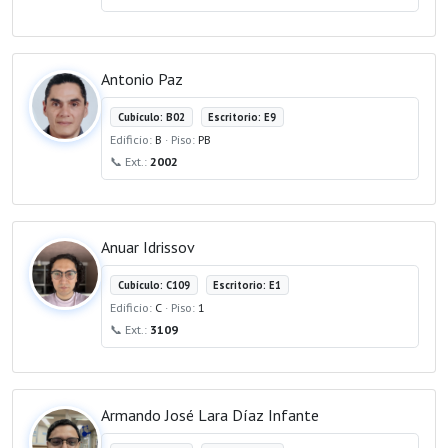
Antonio Paz
Cubículo: B02
Escritorio: E9
Edificio:
B
· Piso:
PB
📞 Ext.:
2002
Anuar Idrissov
Cubículo: C109
Escritorio: E1
Edificio:
C
· Piso:
1
📞 Ext.:
3109
Armando José Lara Díaz Infante