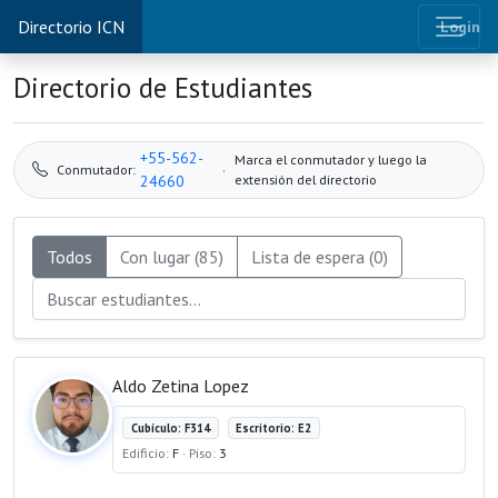
Directorio ICN
Login
Directorio de Estudiantes
+55-562-
Marca el conmutador y luego la
·
Conmutador:
24660
extensión del directorio
Todos
Con lugar (85)
Lista de espera (0)
Aldo Zetina Lopez
Cubículo: F314
Escritorio: E2
Edificio:
F
· Piso:
3