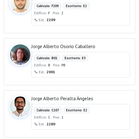
Cubículo: F209
Escritorio: E2
Edificio:
F
· Piso:
2
📞 Ext.:
2209
Jorge Alberto Osorio Caballero
Cubículo: B01
Escritorio: E3
Edificio:
B
· Piso:
PB
📞 Ext.:
2001
Jorge Alberto Peralta Ángeles
Cubículo: C107
Escritorio: E2
Edificio:
C
· Piso:
1
📞 Ext.:
2280