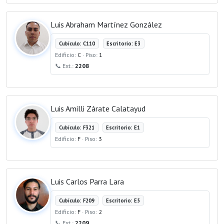
Luis Abraham Martínez González
Cubículo: C110
Escritorio: E3
Edificio:
C
· Piso:
1
📞 Ext.:
2208
Luis Amilli Zárate Calatayud
Cubículo: F321
Escritorio: E1
Edificio:
F
· Piso:
3
Luis Carlos Parra Lara
Cubículo: F209
Escritorio: E5
Edificio:
F
· Piso:
2
📞 Ext.:
2209