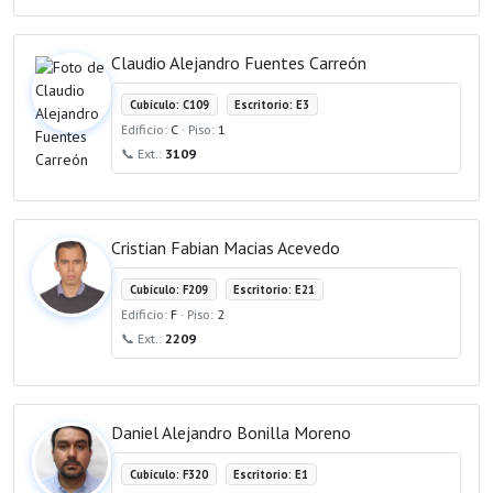
Claudio Alejandro Fuentes Carreón
Cubículo: C109
Escritorio: E3
Edificio:
C
· Piso:
1
📞 Ext.:
3109
Cristian Fabian Macias Acevedo
Cubículo: F209
Escritorio: E21
Edificio:
F
· Piso:
2
📞 Ext.:
2209
Daniel Alejandro Bonilla Moreno
Cubículo: F320
Escritorio: E1