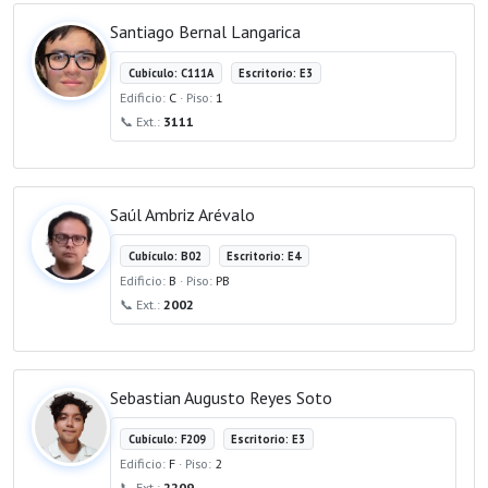
Santiago Bernal Langarica
Cubículo: C111A
Escritorio: E3
Edificio:
C
· Piso:
1
📞 Ext.:
3111
Saúl Ambriz Arévalo
Cubículo: B02
Escritorio: E4
Edificio:
B
· Piso:
PB
📞 Ext.:
2002
Sebastian Augusto Reyes Soto
Cubículo: F209
Escritorio: E3
Edificio:
F
· Piso:
2
📞 Ext.:
2209