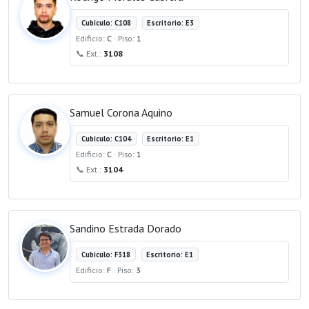
Cubículo: C108
Escritorio: E3
Edificio:
C
· Piso:
1
📞 Ext.:
3108
Samuel Corona Aquino
Cubículo: C104
Escritorio: E1
Edificio:
C
· Piso:
1
📞 Ext.:
3104
Sandino Estrada Dorado
Cubículo: F318
Escritorio: E1
Edificio:
F
· Piso:
3