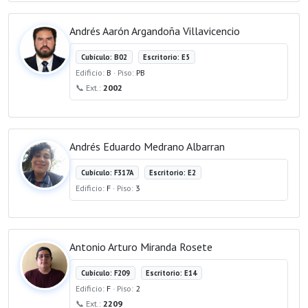
Andrés Aarón Argandoña Villavicencio
Cubículo: B02
Escritorio: E5
Edificio:
B
· Piso:
PB
📞 Ext.:
2002
Andrés Eduardo Medrano Albarran
Cubículo: F317A
Escritorio: E2
Edificio:
F
· Piso:
3
Antonio Arturo Miranda Rosete
Cubículo: F209
Escritorio: E14
Edificio:
F
· Piso:
2
📞 Ext.:
2209