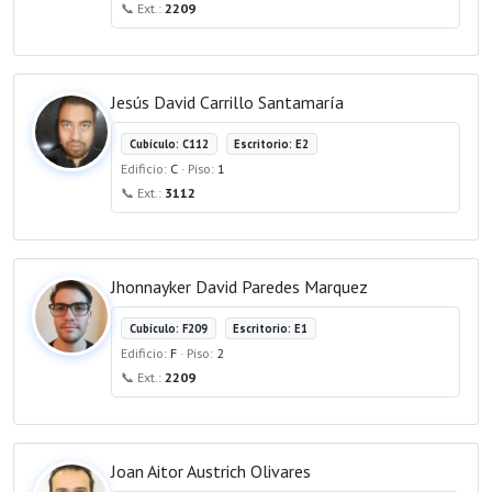
📞 Ext.:
2209
Jesús David Carrillo Santamaría
Cubículo: C112
Escritorio: E2
Edificio:
C
· Piso:
1
📞 Ext.:
3112
Jhonnayker David Paredes Marquez
Cubículo: F209
Escritorio: E1
Edificio:
F
· Piso:
2
📞 Ext.:
2209
Joan Aitor Austrich Olivares