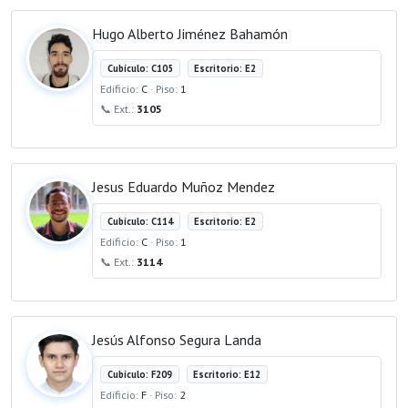
Hugo Alberto Jiménez Bahamón
Cubículo: C105
Escritorio: E2
Edificio:
C
· Piso:
1
📞 Ext.:
3105
Jesus Eduardo Muñoz Mendez
Cubículo: C114
Escritorio: E2
Edificio:
C
· Piso:
1
📞 Ext.:
3114
Jesús Alfonso Segura Landa
Cubículo: F209
Escritorio: E12
Edificio:
F
· Piso:
2