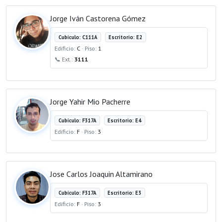
Jorge Iván Castorena Gómez
Cubículo: C111A
Escritorio: E2
Edificio:
C
· Piso:
1
📞 Ext.:
3111
Jorge Yahir Mio Pacherre
Cubículo: F317A
Escritorio: E4
Edificio:
F
· Piso:
3
Jose Carlos Joaquin Altamirano
Cubículo: F317A
Escritorio: E3
Edificio:
F
· Piso:
3