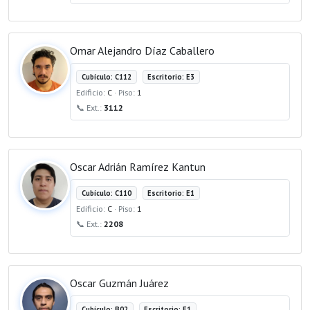
Omar Alejandro Díaz Caballero
Cubículo: C112
Escritorio: E3
Edificio:
C
· Piso:
1
📞 Ext.:
3112
Oscar Adrián Ramírez Kantun
Cubículo: C110
Escritorio: E1
Edificio:
C
· Piso:
1
📞 Ext.:
2208
Oscar Guzmán Juárez
Cubículo: B02
Escritorio: E1