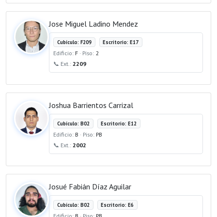
Jose Miguel Ladino Mendez
Cubículo: F209
Escritorio: E17
Edificio:
F
· Piso:
2
📞 Ext.:
2209
Joshua Barrientos Carrizal
Cubículo: B02
Escritorio: E12
Edificio:
B
· Piso:
PB
📞 Ext.:
2002
Josué Fabián Díaz Aguilar
Cubículo: B02
Escritorio: E6
Edificio:
B
· Piso:
PB