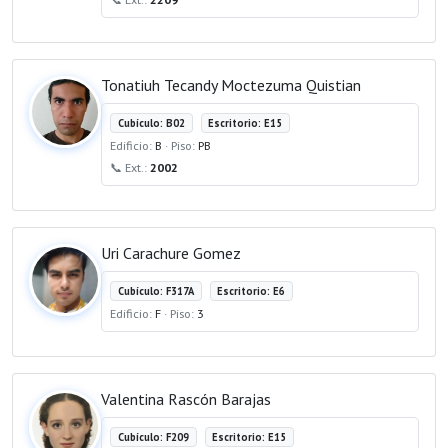
Tonatiuh Tecandy Moctezuma Quistian
Cubículo: B02
Escritorio: E15
Edificio:
B
· Piso:
PB
📞 Ext.:
2002
Uri Carachure Gomez
Cubículo: F317A
Escritorio: E6
Edificio:
F
· Piso:
3
Valentina Rascón Barajas
Cubículo: F209
Escritorio: E15