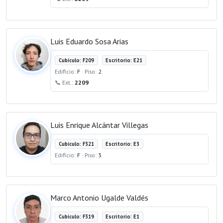
Luis Eduardo Sosa Arias
Cubículo: F209
Escritorio: E21
Edificio:
F
· Piso:
2
📞 Ext.:
2209
Luis Enrique Alcántar Villegas
Cubículo: F321
Escritorio: E3
Edificio:
F
· Piso:
3
Marco Antonio Ugalde Valdés
Cubículo: F319
Escritorio: E1