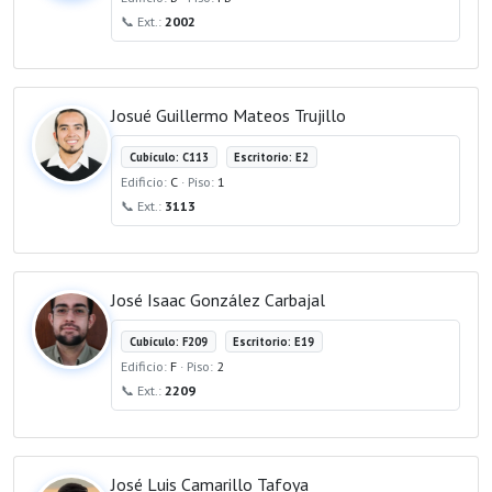
📞 Ext.:
2002
Josué Guillermo Mateos Trujillo
Cubículo: C113
Escritorio: E2
Edificio:
C
· Piso:
1
📞 Ext.:
3113
José Isaac González Carbajal
Cubículo: F209
Escritorio: E19
Edificio:
F
· Piso:
2
📞 Ext.:
2209
José Luis Camarillo Tafoya