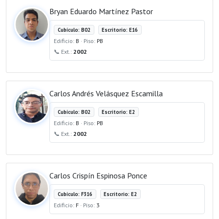
Bryan Eduardo Martínez Pastor
Cubículo: B02
Escritorio: E16
Edificio:
B
· Piso:
PB
📞 Ext.:
2002
Carlos Andrés Velásquez Escamilla
Cubículo: B02
Escritorio: E2
Edificio:
B
· Piso:
PB
📞 Ext.:
2002
Carlos Crispín Espinosa Ponce
Cubículo: F316
Escritorio: E2
Edificio:
F
· Piso:
3