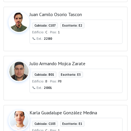
Juan Camilo Osorio Tascon
Cubículo: C107
Escritorio: E2
Edificio:
C
· Piso:
1
📞 Ext.:
2280
Julio Armando Mojica Zarate
Cubículo: B01
Escritorio: E5
Edificio:
B
· Piso:
PB
📞 Ext.:
2001
Karla Guadalupe González Medina
Cubículo: C103
Escritorio: E1
Edificio:
C
· Piso:
1