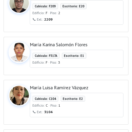
Cubículo: F209
Escritorio: E20
Edificio:
F
· Piso:
2
📞 Ext.:
2209
María Karina Salomón Flores
Cubículo: F317A
Escritorio: E1
Edificio:
F
· Piso:
3
María Luisa Ramírez Vázquez
Cubículo: C104
Escritorio: E2
Edificio:
C
· Piso:
1
📞 Ext.:
3104