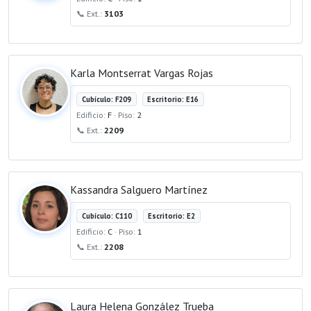
📞 Ext.:
3103
Karla Montserrat Vargas Rojas
Cubículo: F209
Escritorio: E16
Edificio:
F
· Piso:
2
📞 Ext.:
2209
Kassandra Salguero Martínez
Cubículo: C110
Escritorio: E2
Edificio:
C
· Piso:
1
📞 Ext.:
2208
Laura Helena González Trueba