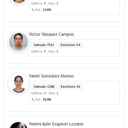
Edificio:
F
· Piso:
2
📞 Ext.:
2209
Victor Vázquez Campos
Cubículo: F321
Escritorio: E4
Edificio:
F
· Piso:
3
Yanet González Alonso
Cubículo: C108
Escritorio: E1
Edificio:
C
· Piso:
1
📞 Ext.:
3108
Yeeimi Aylin Esquivel Lozano